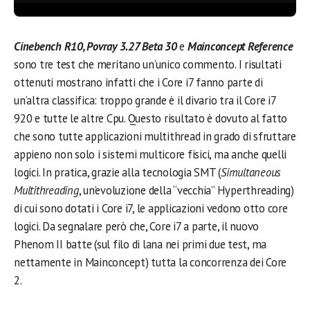
Cinebench R10, Povray 3.27 Beta 30
e
Mainconcept Reference
sono tre test che meritano un’unico commento. I risultati
ottenuti mostrano infatti che i Core i7 fanno parte di
un’altra classifica: troppo grande è il divario tra il Core i7
920 e tutte le altre Cpu. Questo risultato è dovuto al fatto
che sono tutte applicazioni multithread in grado di sfruttare
appieno non solo i sistemi multicore fisici, ma anche quelli
logici. In pratica, grazie alla tecnologia SMT (
Simultaneous
Multithreading
, un’evoluzione della “vecchia” Hyperthreading)
di cui sono dotati i Core i7, le applicazioni vedono otto core
logici. Da segnalare però che, Core i7 a parte, il nuovo
Phenom II batte (sul filo di lana nei primi due test, ma
nettamente in Mainconcept) tutta la concorrenza dei Core
2.