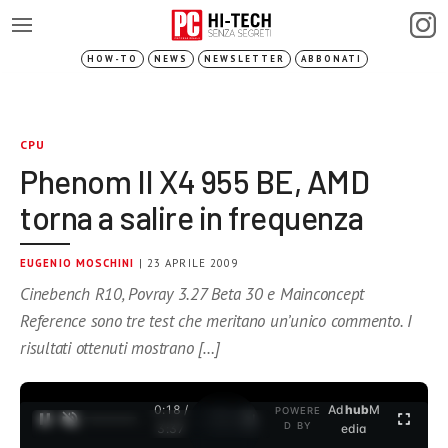
HOW-TO
NEWS
NEWSLETTER
ABBONATI
CPU
Phenom II X4 955 BE, AMD
torna a salire in frequenza
EUGENIO MOSCHINI
| 23 APRILE 2009
Cinebench R10, Povray 3.27 Beta 30 e Mainconcept
Reference sono tre test che meritano un’unico commento. I
risultati ottenuti mostrano […]
0:18 /
Ad
hub
M
POWERE
1
/
2
D BY
3:37
edia