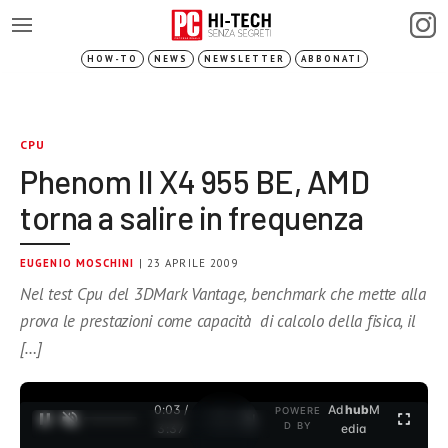
HOW-TO
NEWS
NEWSLETTER
ABBONATI
CPU
Phenom II X4 955 BE, AMD
torna a salire in frequenza
EUGENIO MOSCHINI
| 23 APRILE 2009
Nel test Cpu del 3DMark Vantage, benchmark che mette alla
prova le prestazioni come capacità di calcolo della fisica, il
[…]
0:03 /
Ad
hub
M
POWERE
1
/
2
D BY
3:37
edia