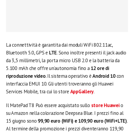
La connettività è garantita dai moduli WiFi 802.11ac,
Bluetooth 5.0, GPS e
LTE
. Sono inoltre presenti il jack audio
da 3,5 millimetri, la porta micro USB 2.0 e la batteria da
5.100 mAh che offre un’autonomia fino a
12 ore di
riproduzione video
. Il sistema operativo è
Android 10
con
interfaccia EMUI 10. Gli utenti troveranno gli Huawei
Services Mobile, tra cui lo store
AppGallery
.
Il MatePad T8 Può essere acquistato sullo
store Huawei
o
su Amazon nella colorazione Deepsea Blue. I prezzi fino al
15 giugno sono
99,90 euro (WiFi) e 109,90 euro (WiFi+LTE)
.
Al termine della promozione i prezzi diventeranno 119,90