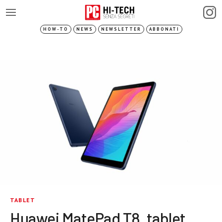
HOW-TO
NEWS
NEWSLETTER
ABBONATI
TABLET
Huawei MatePad T8, tablet