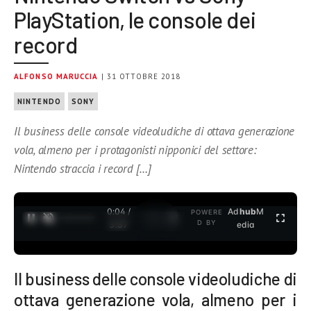
PlayStation, le console dei
record
ALFONSO MARUCCIA
| 31 OTTOBRE 2018
NINTENDO
SONY
Il business delle console videoludiche di ottava generazione
vola, almeno per i protagonisti nipponici del settore:
Nintendo straccia i record […]
0:05 /
Ad
hub
M
POWERE
1
/
2
D BY
3:37
edia
Il business delle console videoludiche di
ottava generazione vola, almeno per i