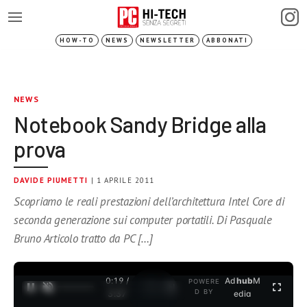
HOW-TO
NEWS
NEWSLETTER
ABBONATI
NEWS
Notebook Sandy Bridge alla
prova
DAVIDE PIUMETTI
| 1 APRILE 2011
Scopriamo le reali prestazioni dell’architettura Intel Core di
seconda generazione sui computer portatili. Di Pasquale
Bruno Articolo tratto da PC […]
0:19 /
Ad
hub
M
POWERE
1
/
2
D BY
3:37
edia