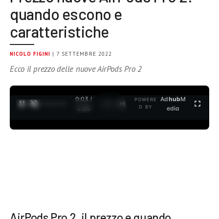
quando escono e
caratteristiche
NICOLO FIGINI
| 7 SETTEMBRE 2022
Ecco il prezzo delle nuove AirPods Pro 2
0:03 /
Ad
hub
M
POWERE
1
/
2
D BY
3:35
edia
AirPods Pro 2, il prezzo e quando