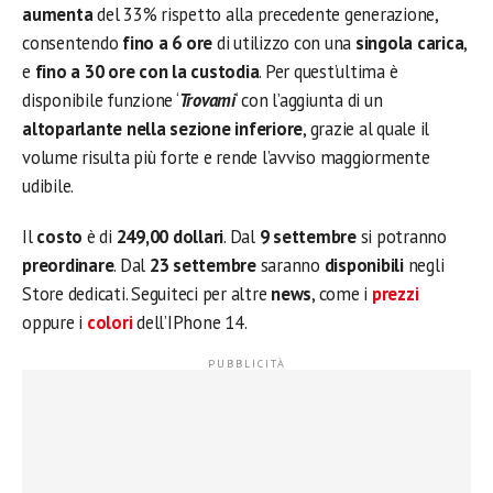
aumenta
del 33% rispetto alla precedente generazione,
consentendo
fino a 6 ore
di utilizzo con una
singola carica
,
e
fino a 30 ore con la custodia
. Per quest’ultima è
disponibile funzione ‘
Trovami
‘ con l’aggiunta di un
altoparlante nella sezione inferiore
, grazie al quale il
volume risulta più forte e rende l’avviso maggiormente
udibile.
Il
costo
è di
249,00 dollari
. Dal
9 settembre
si potranno
preordinare
. Dal
23 settembre
saranno
disponibili
negli
Store dedicati. Seguiteci per altre
news
, come i
prezzi
oppure i
colori
dell’IPhone 14.