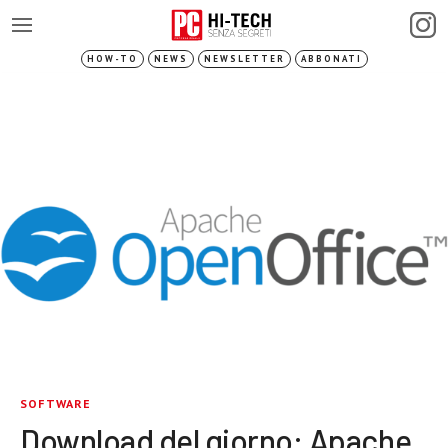
HOW-TO
NEWS
NEWSLETTER
ABBONATI
SOFTWARE
Download del giorno: Apache