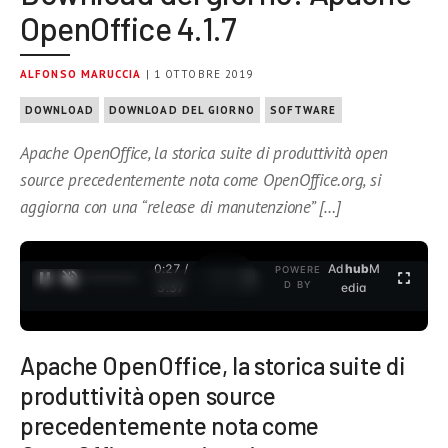
OpenOffice 4.1.7
ALFONSO MARUCCIA
| 1 OTTOBRE 2019
DOWNLOAD
DOWNLOAD DEL GIORNO
SOFTWARE
Apache OpenOffice, la storica suite di produttività open
source precedentemente nota come OpenOffice.org, si
aggiorna con una “release di manutenzione” […]
0:27 /
Ad
hub
M
POWERE
1
/
2
D BY
3:37
edia
Apache OpenOffice, la storica suite di
produttività open source
precedentemente nota come