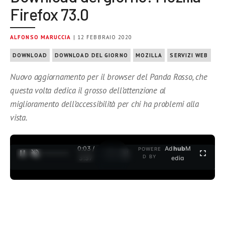
Firefox 73.0
ALFONSO MARUCCIA
| 12 FEBBRAIO 2020
DOWNLOAD
DOWNLOAD DEL GIORNO
MOZILLA
SERVIZI WEB
Nuovo aggiornamento per il browser del Panda Rosso, che
questa volta dedica il grosso dell’attenzione al
miglioramento dell’accessibilità per chi ha problemi alla
vista.
0:04 /
Ad
hub
M
POWERE
1
/
2
D BY
3:37
edia