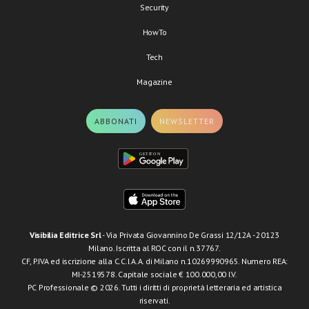
Security
HowTo
Tech
Magazine
ABBONATI
NEWSLETTER
Visibilia Editrice Srl
- Via Privata Giovannino De Grassi 12/12A - 20123
Milano. Iscritta al ROC con il n.37767.
CF, P.IVA ed iscrizione alla C.C.I.A.A. di Milano n.10269990965. Numero REA:
MI-2519578. Capitale sociale € 100.000,00 I.V.
PC Professionale © 2026. Tutti i diritti di proprietà letteraria ed artistica
riservati.