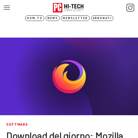
HOW-TO
NEWS
NEWSLETTER
ABBONATI
SOFTWARE
Download del giorno: Mozilla