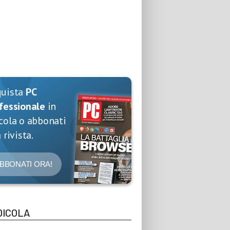
quista
PC
fessionale
in
cola o abbonati
 rivista.
BBONATI ORA!
DICOLA