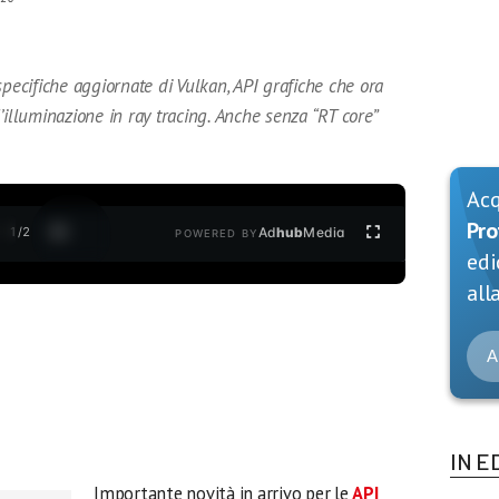
specifiche aggiornate di Vulkan, API grafiche che ora
’illuminazione in ray tracing. Anche senza “RT core”
Ac
Pro
1
/
2
Ad
hub
Media
POWERED BY
edi
alla
A
IN E
Importante novità in arrivo per le
API