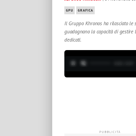
GPU
GRAFICA
Il Gruppo Khronos ha rilasciato le 
guadagnano la capacità di gestire l
dedicati.
0:04 / 3:37