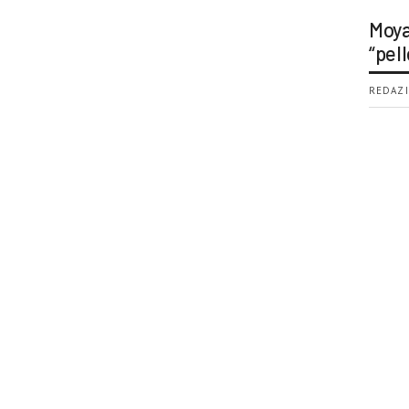
Moya
“pell
REDAZI