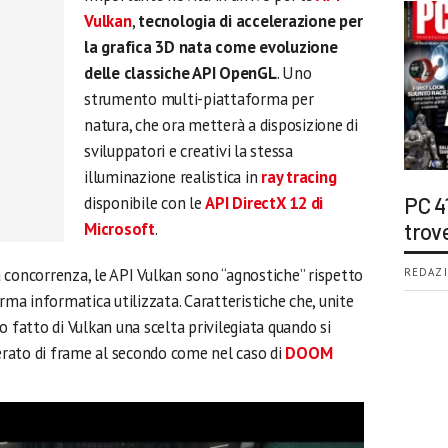
Vulkan
,
tecnologia di accelerazione per
la grafica 3D nata come evoluzione
delle classiche API OpenGL
. Uno
strumento multi-piattaforma per
natura, che ora metterà a disposizione di
sviluppatori e creativi la stessa
illuminazione realistica in
ray tracing
disponibile con le
API DirectX 12 di
PC 4
Microsoft
.
trov
 concorrenza, le API Vulkan sono “agnostiche” rispetto
REDAZI
rma informatica utilizzata. Caratteristiche che, unite
o fatto di Vulkan una scelta privilegiata quando si
rato di frame al secondo come nel caso di
DOOM