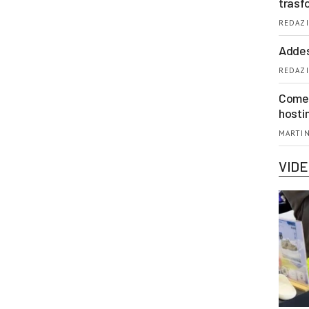
trasf
REDAZI
Addes
REDAZI
Come 
hosti
MARTIN
VID