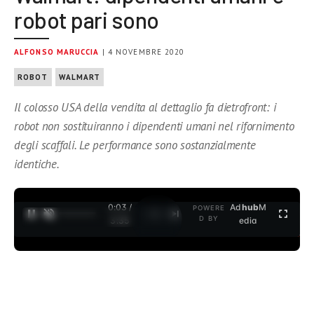
robot pari sono
ALFONSO MARUCCIA
| 4 NOVEMBRE 2020
ROBOT
WALMART
Il colosso USA della vendita al dettaglio fa dietrofront: i
robot non sostituiranno i dipendenti umani nel rifornimento
degli scaffali. Le performance sono sostanzialmente
identiche.
0:04 /
Ad
hub
M
POWERE
1
/
2
D BY
3:35
edia