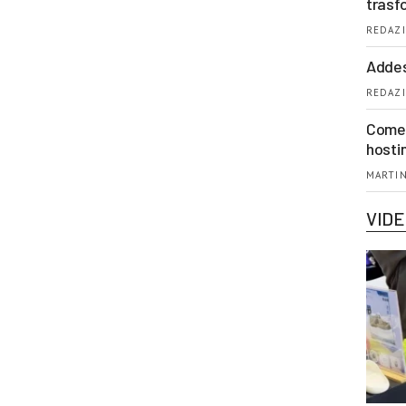
trasf
REDAZI
Addes
REDAZI
Come 
hosti
MARTIN
VID