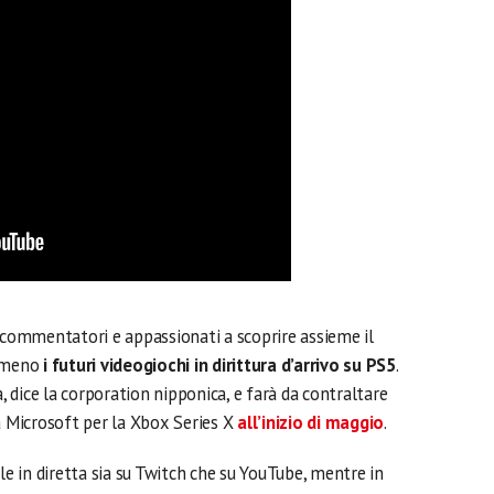
, commentatori e appassionati a scoprire assieme il
tomeno
i futuri videogiochi in dirittura d’arrivo su PS5
.
a, dice la corporation nipponica, e farà da contraltare
a Microsoft per la Xbox Series X
all’inizio di maggio
.
ile in diretta sia su Twitch che su YouTube, mentre in