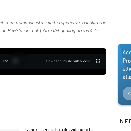
ati a un primo incontro con le esperienze videoludiche
 da PlayStation 5. Il futuro del gaming arriverà il 4
Ac
Pro
1
/
2
Ad
hub
Media
POWERED BY
edi
alla
A
IN E
La next-generation dei videogiochi