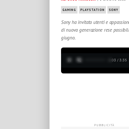
GAMING
PLAYSTATION
SONY
Sony ha invitato utenti e appassion
di nuova generazione rese possibili
giugno.
0:04 / 3:35