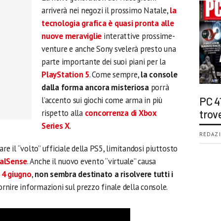
arriverà nei negozi il prossimo Natale,
la
tecnologia grafica è quasi pronta alle
nuove meraviglie
interattive prossime-
venture e anche Sony svelerà presto una
parte importante dei suoi piani per la
PlayStation 5
. Come sempre,
la console
dalla forma ancora misteriosa
porrà
l’accento sui giochi come arma in più
PC 4
rispetto alla
concorrenza di Xbox
trov
Series X
.
REDAZI
re il “volto” ufficiale della PS5, limitandosi piuttosto
ualSense
. Anche il nuovo evento “virtuale” causa
o 4 giugno
,
non sembra destinato a risolvere tutti i
nire informazioni sul prezzo finale della console.