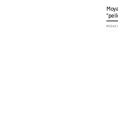
Moya
“pell
REDAZI