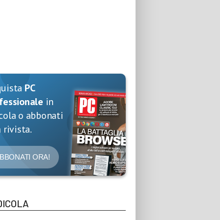
quista
PC
fessionale
in
cola o abbonati
 rivista.
BBONATI ORA!
DICOLA