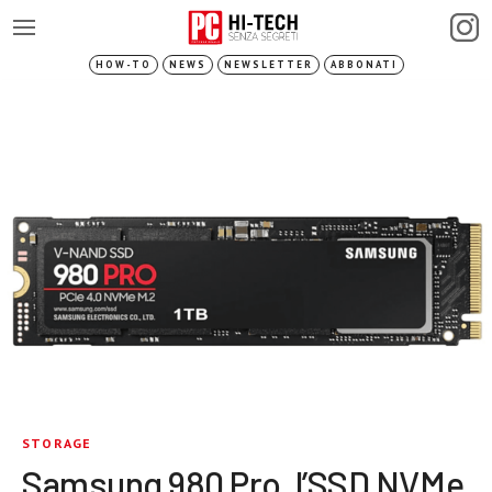
HOW-TO
NEWS
NEWSLETTER
ABBONATI
STORAGE
Samsung 980 Pro, l’SSD NVMe