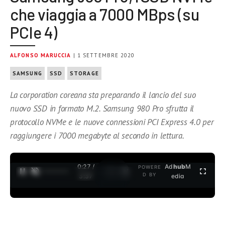
che viaggia a 7000 MBps (su
PCIe 4)
ALFONSO MARUCCIA
| 1 SETTEMBRE 2020
SAMSUNG
SSD
STORAGE
La corporation coreana sta preparando il lancio del suo
nuovo SSD in formato M.2. Samsung 980 Pro sfrutta il
protocollo NVMe e le nuove connessioni PCI Express 4.0 per
raggiungere i 7000 megabyte al secondo in lettura.
0:27 /
Ad
hub
M
POWERE
1
/
2
D BY
3:37
edia