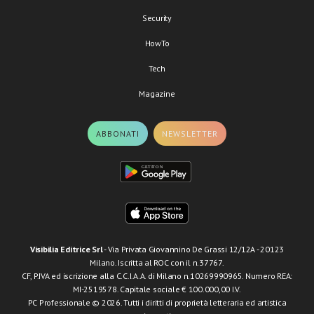
Security
HowTo
Tech
Magazine
ABBONATI
NEWSLETTER
Visibilia Editrice Srl
- Via Privata Giovannino De Grassi 12/12A - 20123
Milano. Iscritta al ROC con il n.37767.
CF, P.IVA ed iscrizione alla C.C.I.A.A. di Milano n.10269990965. Numero REA:
MI-2519578. Capitale sociale € 100.000,00 I.V.
PC Professionale © 2026. Tutti i diritti di proprietà letteraria ed artistica