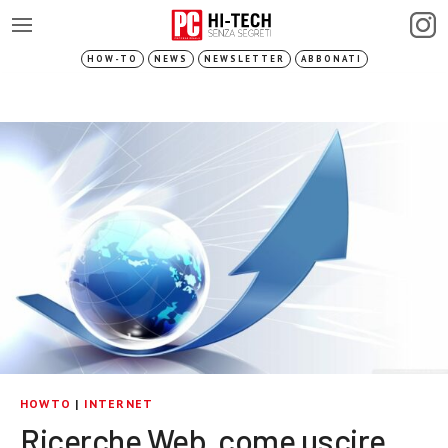
HOW-TO
NEWS
NEWSLETTER
ABBONATI
HOWTO
|
INTERNET
Ricerche Web, come uscire