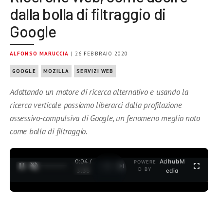
dalla bolla di filtraggio di
Google
ALFONSO MARUCCIA
| 26 FEBBRAIO 2020
GOOGLE
MOZILLA
SERVIZI WEB
Adottando un motore di ricerca alternativo e usando la
ricerca verticale possiamo liberarci dalla profilazione
ossessivo-compulsiva di Google, un fenomeno meglio noto
come bolla di filtraggio.
0:04 /
Ad
hub
M
POWERE
1
/
2
D BY
3:35
edia