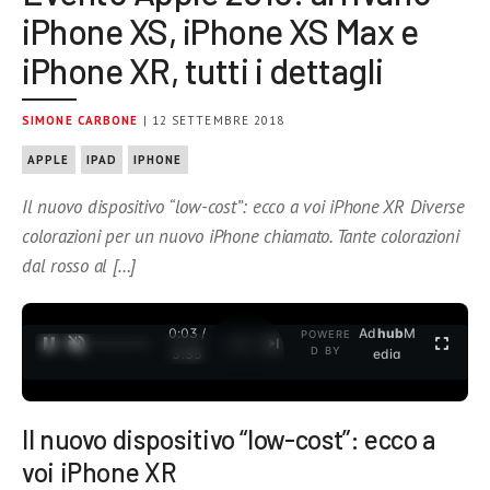
iPhone XS, iPhone XS Max e
iPhone XR, tutti i dettagli
SIMONE CARBONE
| 12 SETTEMBRE 2018
APPLE
IPAD
IPHONE
Il nuovo dispositivo “low-cost”: ecco a voi iPhone XR Diverse
colorazioni per un nuovo iPhone chiamato. Tante colorazioni
dal rosso al […]
0:04 /
Ad
hub
M
POWERE
1
/
2
D BY
3:35
edia
Il nuovo dispositivo “low-cost”: ecco a
voi iPhone XR