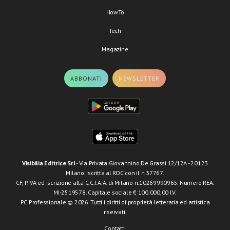
HowTo
Tech
Magazine
ABBONATI
NEWSLETTER
Visibilia Editrice Srl
- Via Privata Giovannino De Grassi 12/12A - 20123
Milano. Iscritta al ROC con il n.37767.
CF, P.IVA ed iscrizione alla C.C.I.A.A. di Milano n.10269990965. Numero REA:
MI-2519578. Capitale sociale € 100.000,00 I.V.
PC Professionale © 2026. Tutti i diritti di proprietà letteraria ed artistica
riservati.
Contatti