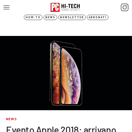
HOW-TO
NEWS
NEWSLETTER
ABBONATI
NEWS
Evento Apple 2018: arrivano