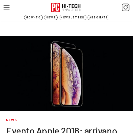
HOW-TO
NEWS
NEWSLETTER
ABBONATI
NEWS
Evento Apple 2018: arrivano