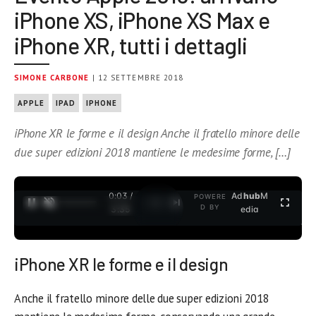
iPhone XS, iPhone XS Max e
iPhone XR, tutti i dettagli
SIMONE CARBONE
| 12 SETTEMBRE 2018
APPLE
IPAD
IPHONE
iPhone XR le forme e il design Anche il fratello minore delle
due super edizioni 2018 mantiene le medesime forme, […]
0:04 /
Ad
hub
M
POWERE
1
/
2
D BY
3:35
edia
iPhone XR le forme e il design
Anche il fratello minore delle due super edizioni 2018