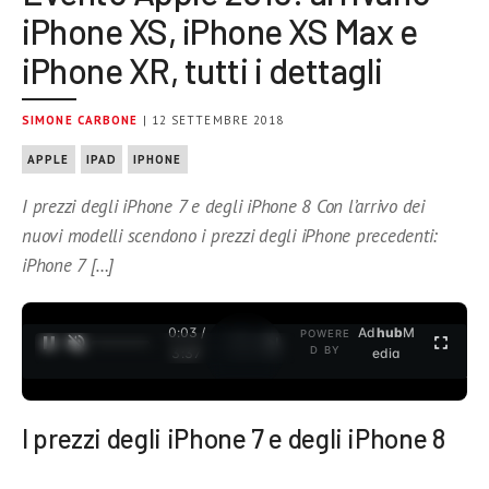
iPhone XS, iPhone XS Max e
iPhone XR, tutti i dettagli
SIMONE CARBONE
| 12 SETTEMBRE 2018
APPLE
IPAD
IPHONE
I prezzi degli iPhone 7 e degli iPhone 8 Con l’arrivo dei
nuovi modelli scendono i prezzi degli iPhone precedenti:
iPhone 7 […]
0:04 /
Ad
hub
M
POWERE
1
/
2
D BY
3:37
edia
I prezzi degli iPhone 7 e degli iPhone 8