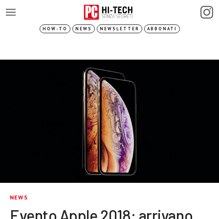
HOW-TO
NEWS
NEWSLETTER
ABBONATI
NEWS
Evento Apple 2018: arrivano