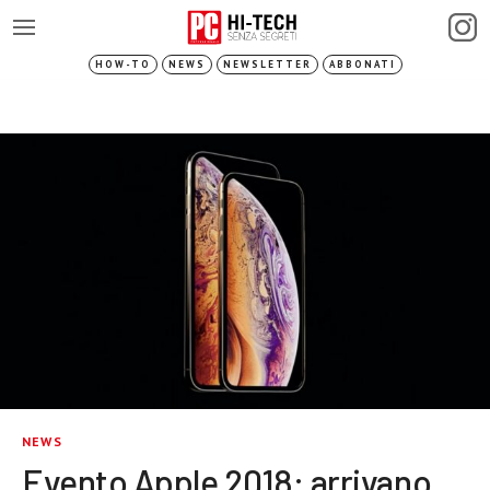
HOW-TO
NEWS
NEWSLETTER
ABBONATI
NEWS
Evento Apple 2018: arrivano