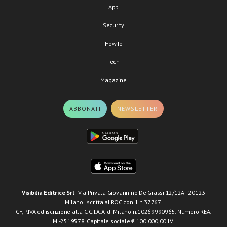
App
Security
HowTo
Tech
Magazine
ABBONATI
NEWSLETTER
Visibilia Editrice Srl
- Via Privata Giovannino De Grassi 12/12A - 20123
Milano. Iscritta al ROC con il n.37767.
CF, P.IVA ed iscrizione alla C.C.I.A.A. di Milano n.10269990965. Numero REA:
MI-2519578. Capitale sociale € 100.000,00 I.V.