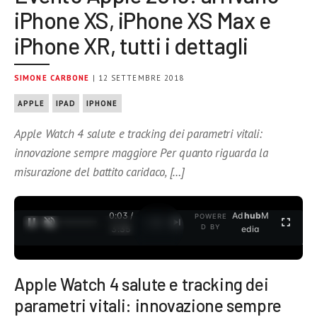
iPhone XS, iPhone XS Max e
iPhone XR, tutti i dettagli
SIMONE CARBONE
| 12 SETTEMBRE 2018
APPLE
IPAD
IPHONE
Apple Watch 4 salute e tracking dei parametri vitali:
innovazione sempre maggiore Per quanto riguarda la
misurazione del battito caridaco, […]
0:04 /
Ad
hub
M
POWERE
1
/
2
D BY
3:35
edia
Apple Watch 4 salute e tracking dei
parametri vitali: innovazione sempre