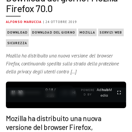
Firefox 70.0
ALFONSO MARUCCIA
| 24 OTTOBRE 2019
DOWNLOAD
DOWNLOAD DEL GIORNO
MOZILLA
SERVIZI WEB
SICUREZZA
Mozilla ha distribuito una nuova versione del browser
Firefox, continuando spedita sulla strada della protezione
della privacy degli utenti contro […]
0:18 /
Ad
hub
M
POWERE
1
/
2
D BY
3:35
edia
Mozilla ha distribuito una nuova
versione del browser Firefox,