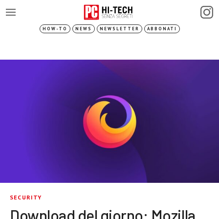
HOW-TO
NEWS
NEWSLETTER
ABBONATI
SECURITY
Download del giorno: Mozilla