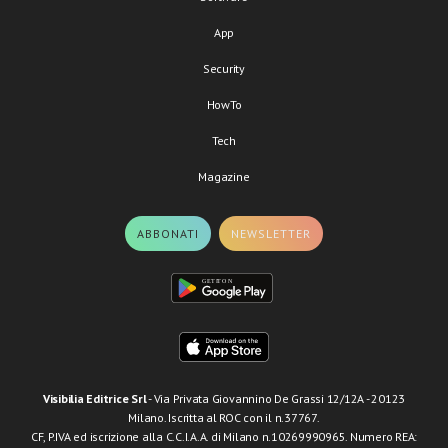
App
Security
HowTo
Tech
Magazine
ABBONATI
NEWSLETTER
Visibilia Editrice Srl
- Via Privata Giovannino De Grassi 12/12A - 20123
Milano. Iscritta al ROC con il n.37767.
CF, P.IVA ed iscrizione alla C.C.I.A.A. di Milano n.10269990965. Numero REA: