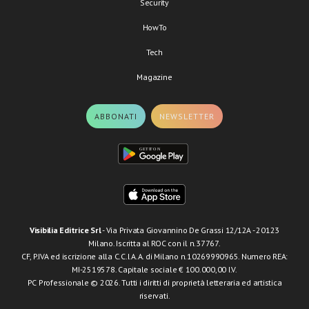
Security
HowTo
Tech
Magazine
ABBONATI
NEWSLETTER
Visibilia Editrice Srl
- Via Privata Giovannino De Grassi 12/12A - 20123
Milano. Iscritta al ROC con il n.37767.
CF, P.IVA ed iscrizione alla C.C.I.A.A. di Milano n.10269990965. Numero REA:
MI-2519578. Capitale sociale € 100.000,00 I.V.
PC Professionale © 2026. Tutti i diritti di proprietà letteraria ed artistica
riservati.