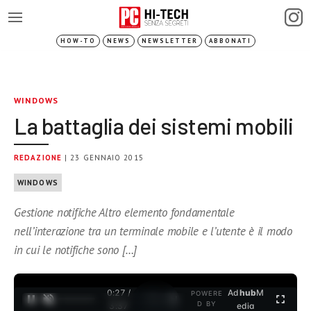
HOW-TO
NEWS
NEWSLETTER
ABBONATI
WINDOWS
La battaglia dei sistemi mobili
REDAZIONE
| 23 GENNAIO 2015
WINDOWS
Gestione notifiche Altro elemento fondamentale
nell’interazione tra un terminale mobile e l’utente è il modo
in cui le notifiche sono […]
0:28 /
Ad
hub
M
POWERE
1
/
2
D BY
3:37
edia