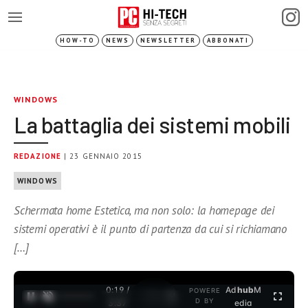
HOW-TO
NEWS
NEWSLETTER
ABBONATI
WINDOWS
La battaglia dei sistemi mobili
REDAZIONE
| 23 GENNAIO 2015
WINDOWS
Schermata home Estetica, ma non solo: la homepage dei
sistemi operativi è il punto di partenza da cui si richiamano
[…]
0:19 /
Ad
hub
M
POWERE
1
/
2
D BY
3:37
edia