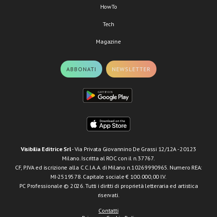
HowTo
Tech
Magazine
ABBONATI
NEWSLETTER
Visibilia Editrice Srl
- Via Privata Giovannino De Grassi 12/12A - 20123
Milano. Iscritta al ROC con il n.37767.
CF, P.IVA ed iscrizione alla C.C.I.A.A. di Milano n.10269990965. Numero REA:
MI-2519578. Capitale sociale € 100.000,00 I.V.
PC Professionale © 2026. Tutti i diritti di proprietà letteraria ed artistica
riservati.
Contatti