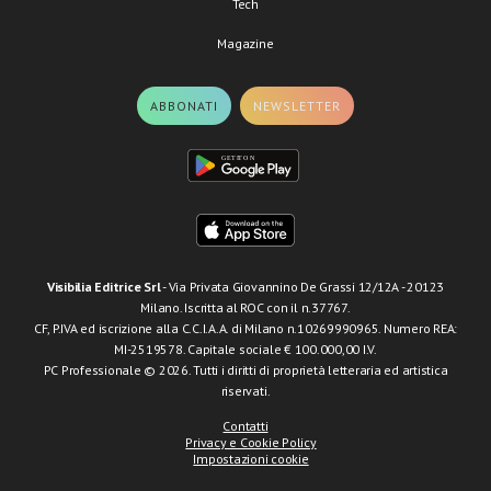
Tech
Magazine
ABBONATI
NEWSLETTER
Visibilia Editrice Srl
- Via Privata Giovannino De Grassi 12/12A - 20123
Milano. Iscritta al ROC con il n.37767.
CF, P.IVA ed iscrizione alla C.C.I.A.A. di Milano n.10269990965. Numero REA:
MI-2519578. Capitale sociale € 100.000,00 I.V.
PC Professionale © 2026. Tutti i diritti di proprietà letteraria ed artistica
riservati.
Contatti
Privacy e Cookie Policy
Impostazioni cookie