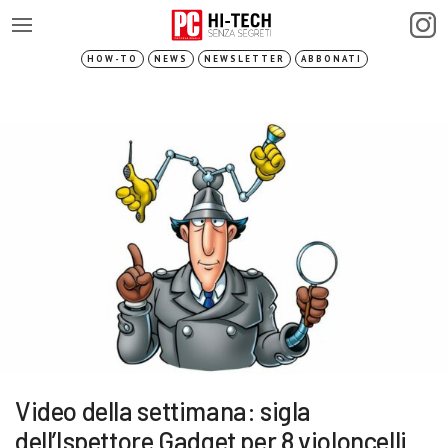
HOW-TO
NEWS
NEWSLETTER
ABBONATI
Video della settimana: sigla
dell’Ispettore Gadget per 8 violoncelli