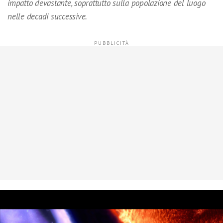
impatto devastante, soprattutto sulla popolazione del luogo
nelle decadi successive.