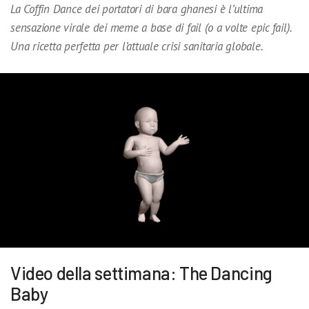
La Coffin Dance dei portatori di bara ghanesi è l’ultima
sensazione virale dei meme a base di fail (o a volte epic fail).
Una ricetta perfetta per l’attuale crisi sanitaria globale.
Video della settimana: The Dancing
Baby