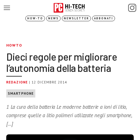
HOW-TO
NEWS
NEWSLETTER
ABBONATI
HOWTO
Dieci regole per migliorare
l’autonomia della batteria
REDAZIONE
| 12 DICEMBRE 2014
SMARTPHONE
1 La cura della batteria Le moderne batterie a ioni di litio,
comprese quelle a litio polimeri utilizzate negli smartphone,
[…]