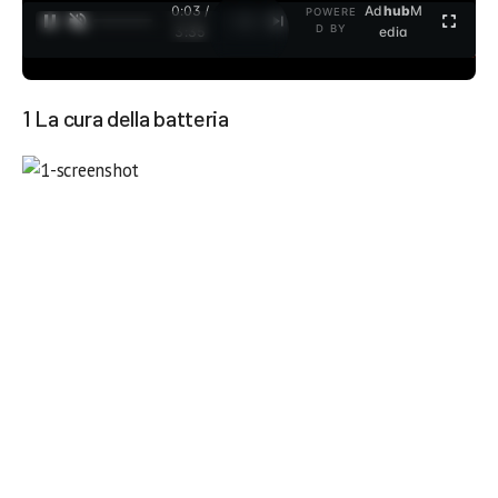
0:04 /
Ad
hub
M
POWERE
1
/
2
D BY
3:35
edia
1 La cura della batteria