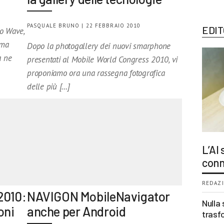
PASQUALE BRUNO | 22 FEBBRAIO 2010
EDIT
to Wave,
ema
Dopo la photogallery dei nuovi smarphone
a ne
presentati al Mobile World Congress 2010, vi
proponiamo ora una rassegna fotografica
delle più […]
L’AI
conn
REDAZI
2010:
NAVIGON MobileNavigator
Nulla 
oni
anche per Android
trasf