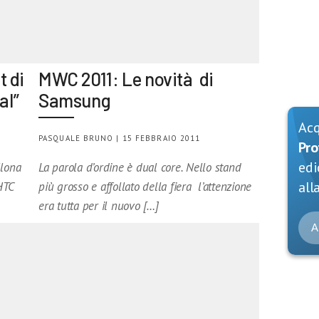
t di
MWC 2011: Le novità di
al”
Samsung
Ac
PASQUALE BRUNO | 15 FEBBRAIO 2011
Pro
edi
llona
La parola d’ordine è dual core. Nello stand
alla
HTC
più grosso e affollato della fiera l’attenzione
era tutta per il nuovo […]
A