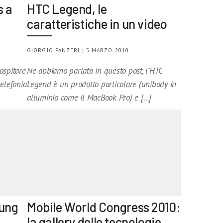
s a
HTC Legend, le
caratteristiche in un video
GIORGIO PANZERI | 5 MARZO 2010
 ospitare
Ne abbiamo parlato in questo post, l’HTC
telefonia
Legend è un prodotto particolare (unibody in
alluminio come il MacBook Pro) e […]
sung
Mobile World Congress 2010:
la gallery delle tecnologie