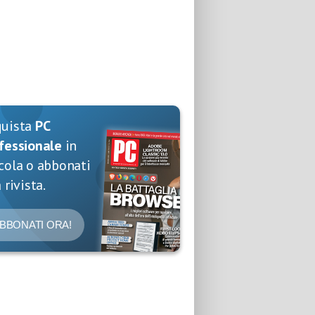
quista
PC
fessionale
in
cola o abbonati
 rivista.
BBONATI ORA!