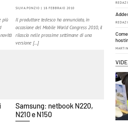
REDAZI
SILVIA.PONZIO | 18 FEBBRAIO 2010
Addes
e più
Il produttore tedesco ha annunciato, in
REDAZI
d
occasione del Mobile World Congress 2010, il
Come 
 novità
rilascio nelle prossime settimane di una
hosti
versione […]
MARTIN
VID
i
Samsung: netbook N220,
N210 e N150