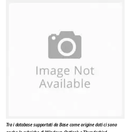
Tra i database supportati da Base come origine dati ci sono