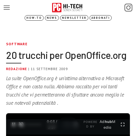
HOW-TO
NEWS
NEWSLETTER
ABBONATI
SOFTWARE
20 trucchi per OpenOffice.org
REDAZIONE
| 11 SETTEMBRE 2009
La suite OpenOffice.org è un’ottima alternativa a Microsoft
Office e non costa nulla. Abbiamo raccolto per voi tanti
trucchi che vi permetteranno di sfruttare ancora meglio le
sue notevoli potenzialità .
0:04 /
Ad
hub
M
POWERE
1
/
2
D BY
3:37
edia