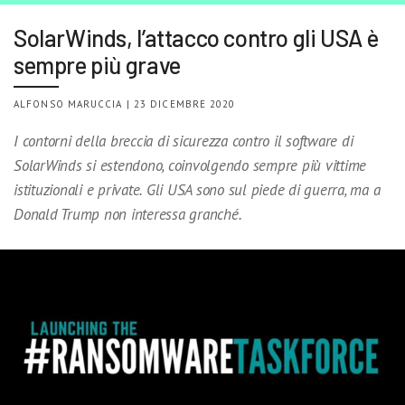
SolarWinds, l’attacco contro gli USA è
sempre più grave
ALFONSO MARUCCIA | 23 DICEMBRE 2020
I contorni della breccia di sicurezza contro il software di
SolarWinds si estendono, coinvolgendo sempre più vittime
istituzionali e private. Gli USA sono sul piede di guerra, ma a
Donald Trump non interessa granché.