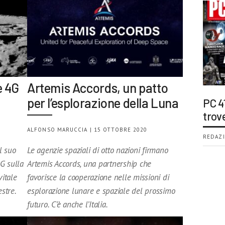
e 4G
Artemis Accords, un patto
per l’esplorazione della Luna
PC 4
trov
ALFONSO MARUCCIA | 15 OTTOBRE 2020
REDAZI
l suo
Le agenzie spaziali di otto nazioni firmano
G sulla
Artemis Accords, una partnership che
itale
favorisce la cooperazione nelle missioni di
estre.
esplorazione lunare e spaziale del prossimo
futuro. C’è anche l’Italia.