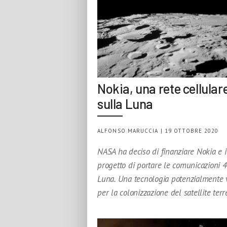
Nokia, una rete cellular
sulla Luna
ALFONSO MARUCCIA | 19 OTTOBRE 2020
NASA ha deciso di finanziare Nokia e i
progetto di portare le comunicazioni 4
Luna. Una tecnologia potenzialmente v
per la colonizzazione del satellite terr