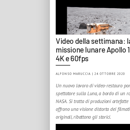
Video della settimana: l
missione lunare Apollo 1
4K e 60fps
ALFONSO MARUCCIA | 24 OTTOBRE 2020
Un nuovo lavoro di video-restauro por
spettatore sulla Luna, a bordo di un r
NASA. Si tratta di produzioni artefatte
offrono una visione distorta dei filmati
originali, ribattono gli storici.