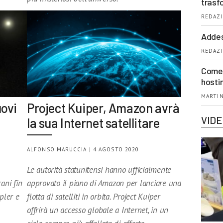
trasf
REDAZI
Addes
REDAZI
Come 
hosti
MARTIN
uovi
Project Kuiper, Amazon avrà
VID
la sua Internet satellitare
ALFONSO MARUCCIA | 4 AGOSTO 2020
Le autorità statunitensi hanno ufficialmente
ani fin
approvato il piano di Amazon per lanciare una
epler e
flotta di satelliti in orbita. Project Kuiper
offrirà un accesso globale a Internet, in un