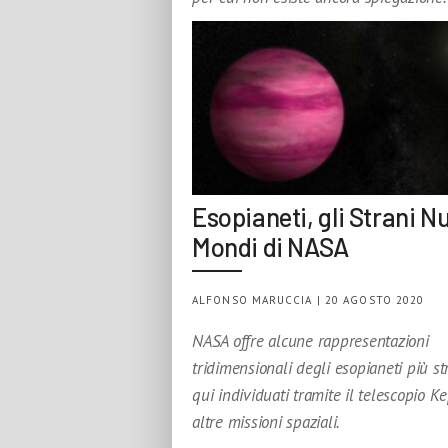
Esopianeti, gli Strani N
Mondi di NASA
ALFONSO MARUCCIA | 20 AGOSTO 2020
NASA offre alcune rappresentazioni
tridimensionali degli esopianeti più str
qui individuati tramite il telescopio K
altre missioni spaziali.