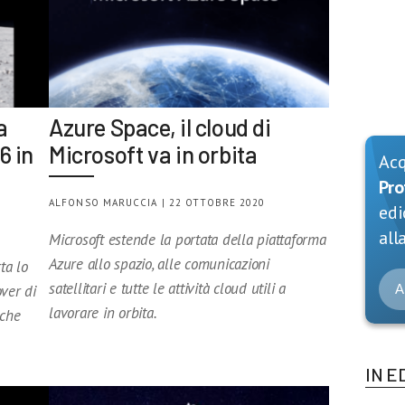
a
Azure Space, il cloud di
6 in
Microsoft va in orbita
Ac
Pro
ALFONSO MARUCCIA | 22 OTTOBRE 2020
edi
alla
Microsoft estende la portata della piattaforma
Azure allo spazio, alle comunicazioni
ta lo
satellitari e tutte le attività cloud utili a
over di
A
lavorare in orbita.
 che
IN E