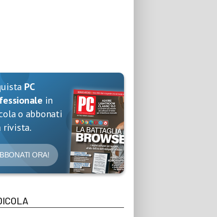
quista
PC
fessionale
in
cola o abbonati
 rivista.
BBONATI ORA!
DICOLA