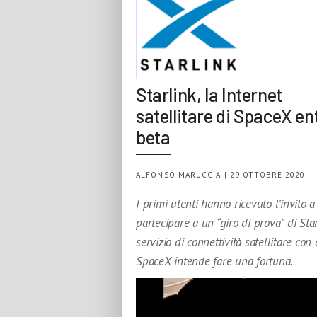
Starlink, la Internet
satellitare di SpaceX en
beta
ALFONSO MARUCCIA | 29 OTTOBRE 2020
I primi utenti hanno ricevuto l’invito a
partecipare a un “giro di prova” di Starl
servizio di connettività satellitare con 
SpaceX intende fare una fortuna.