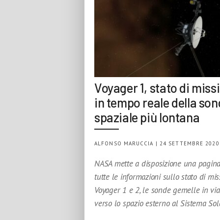
Voyager 1, stato di miss
in tempo reale della so
spaziale più lontana
ALFONSO MARUCCIA | 24 SETTEMBRE 2020
NASA mette a disposizione una pagin
tutte le informazioni sullo stato di mis
Voyager 1 e 2, le sonde gemelle in vi
verso lo spazio esterno al Sistema Sol