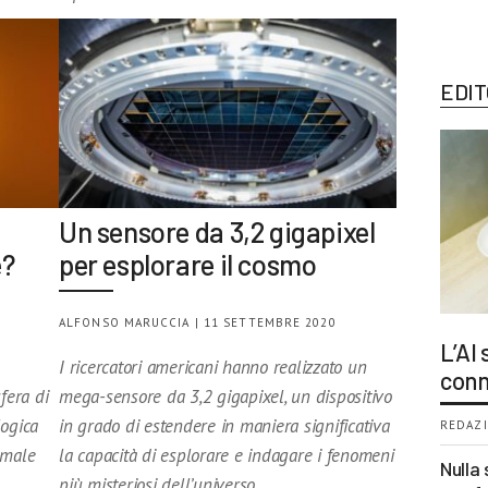
EDIT
Un sensore da 3,2 gigapixel
e?
per esplorare il cosmo
ALFONSO MARUCCIA | 11 SETTEMBRE 2020
L’AI
I ricercatori americani hanno realizzato un
conn
fera di
mega-sensore da 3,2 gigapixel, un dispositivo
logica
in grado di estendere in maniera significativa
REDAZI
omale
la capacità di esplorare e indagare i fenomeni
Nulla 
più misteriosi dell’universo.