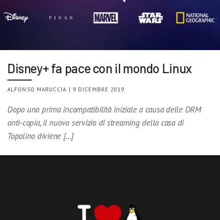
Disney+ fa pace con il mondo Linux
ALFONSO MARUCCIA | 9 DICEMBRE 2019
Dopo una prima incompatibilità iniziale a causa delle DRM
anti-copia, il nuovo servizio di streaming della casa di
Topolino diviene […]