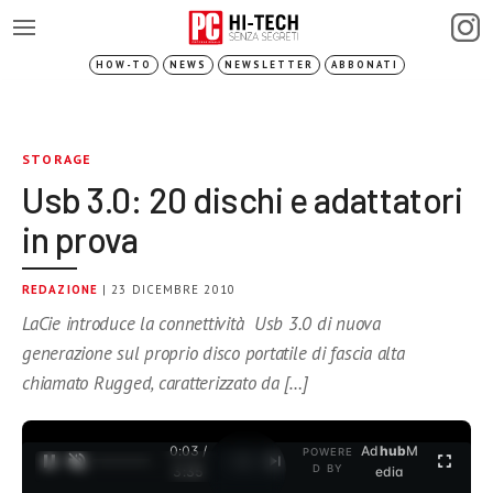
HOW-TO
NEWS
NEWSLETTER
ABBONATI
STORAGE
Usb 3.0: 20 dischi e adattatori
in prova
REDAZIONE
| 23 DICEMBRE 2010
LaCie introduce la connettività Usb 3.0 di nuova
generazione sul proprio disco portatile di fascia alta
chiamato Rugged, caratterizzato da […]
0:04 /
Ad
hub
M
POWERE
1
/
2
D BY
3:35
edia