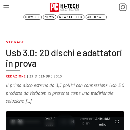
HOW-TO
NEWS
NEWSLETTER
ABBONATI
STORAGE
Usb 3.0: 20 dischi e adattatori
in prova
REDAZIONE
| 23 DICEMBRE 2010
Il primo disco esterno da 3,5 pollici con connessione Usb 3.0
prodotto da Verbatim si presenta come una tradizionale
soluzione […]
0:03 /
Ad
hub
M
POWERE
1
/
2
D BY
3:35
edia