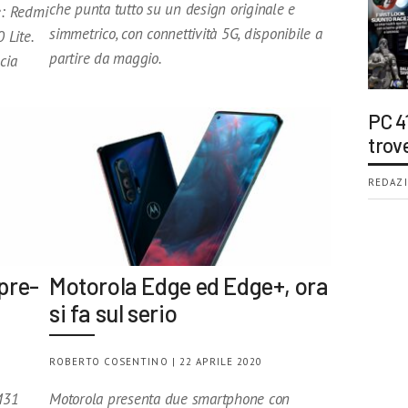
che punta tutto su un design originale e
e: Redmi
simmetrico, con connettività 5G, disponibile a
 Lite.
partire da maggio.
cia
PC 4
trov
REDAZI
pre-
Motorola Edge ed Edge+, ora
si fa sul serio
ROBERTO COSENTINO | 22 APRILE 2020
M31
Motorola presenta due smartphone con