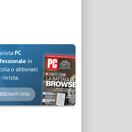
quista
PC
fessionale
in
cola o abbonati
 rivista.
BBONATI ORA!