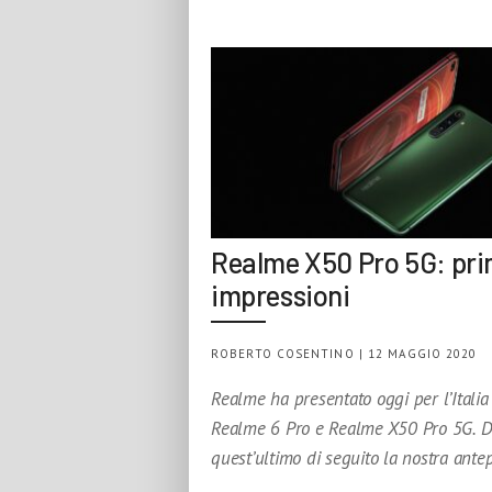
Realme X50 Pro 5G: pr
impressioni
ROBERTO COSENTINO | 12 MAGGIO 2020
Realme ha presentato oggi per l’Italia
Realme 6 Pro e Realme X50 Pro 5G. D
quest’ultimo di seguito la nostra ante