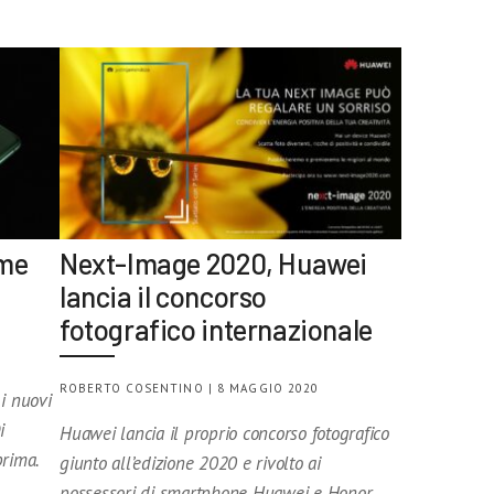
ime
Next-Image 2020, Huawei
lancia il concorso
fotografico internazionale
ROBERTO COSENTINO | 8 MAGGIO 2020
 i nuovi
i
Huawei lancia il proprio concorso fotografico
prima.
giunto all’edizione 2020 e rivolto ai
possessori di smartphone Huawei e Honor.