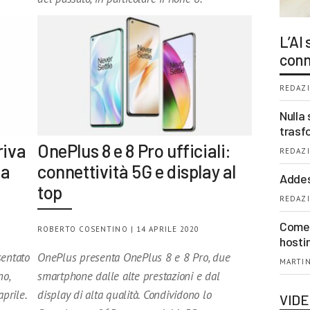
L’AI
conn
REDAZI
Nulla 
trasf
riva
OnePlus 8 e 8 Pro ufficiali:
REDAZI
 a
connettività 5G e display al
Addes
top
REDAZI
Come 
ROBERTO COSENTINO | 14 APRILE 2020
hosti
entato
OnePlus presenta OnePlus 8 e 8 Pro, due
MARTIN
no,
smartphone dalle alte prestazioni e dal
aprile.
display di alta qualità. Condividono lo
VID