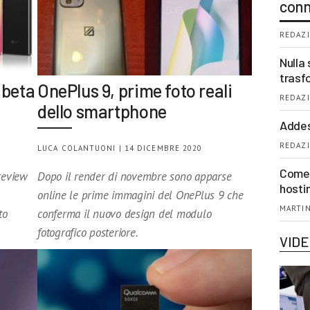
conn
REDAZI
Nulla 
trasf
 beta
OnePlus 9, prime foto reali
REDAZI
dello smartphone
Addes
REDAZI
LUCA COLANTUONI | 14 DICEMBRE 2020
Come 
preview
Dopo il render di novembre sono apparse
hosti
online le prime immagini del OnePlus 9 che
MARTIN
to
conferma il nuovo design del modulo
fotografico posteriore.
VID