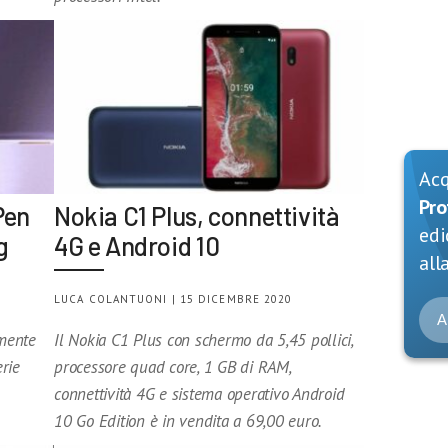
Ac
Pro
Pen
Nokia C1 Plus, connettività
edi
g
4G e Android 10
alla
LUCA COLANTUONI | 15 DICEMBRE 2020
A
amente
Il Nokia C1 Plus con schermo da 5,45 pollici,
rie
processore quad core, 1 GB di RAM,
connettività 4G e sistema operativo Android
10 Go Edition è in vendita a 69,00 euro.