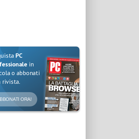
quista
PC
fessionale
in
cola o abbonati
 rivista.
BBONATI ORA!